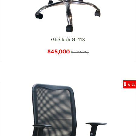
Ghế lưới GL113
845,000
(900,000)
9 %