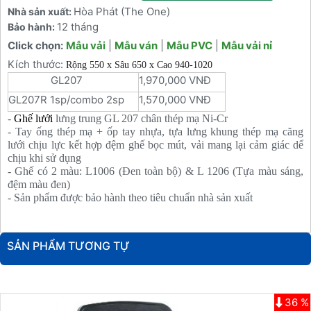
Hòa Phát (The One)
Nhà sản xuất:
12 tháng
Bảo hành:
Click chọn:
Mẫu vải
|
Mẫu ván
|
Mẫu PVC
|
Mẫu vải nỉ
Kích thước:
Rộng 550 x Sâu 650 x Cao 940-1020
GL207
1,970,000 VNĐ
GL207R 1sp/combo 2sp
1,570,000 VNĐ
-
Ghế lưới
lưng trung GL 207 chân thép mạ Ni-Cr
- Tay ống thép mạ + ốp tay nhựa, tựa lưng khung thép mạ căng
lưới chịu lực kết hợp đệm ghế bọc mút, vải mang lại cảm giác dể
chịu khi sử dụng
- Ghế có 2 màu: L1006 (Đen toàn bộ) & L 1206 (Tựa màu sáng,
đệm màu đen)
- Sản phẩm được bảo hành theo tiêu chuẩn nhà sản xuất
SẢN PHẨM TƯƠNG TỰ
36 %