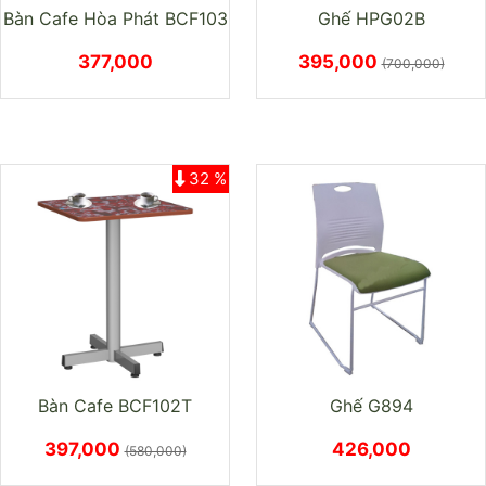
Bàn Cafe Hòa Phát BCF103
Ghế HPG02B
377,000
395,000
(700,000)
32 %
Bàn Cafe BCF102T
Ghế G894
397,000
426,000
(580,000)