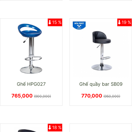
15 %
19 %
Ghế HPG027
Ghế quầy bar SB09
765,000
770,000
(900,000)
(950,000)
18 %