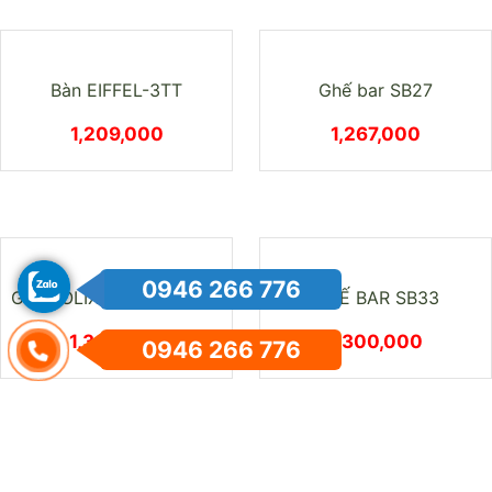
1,053,000
Bàn 3TT0129-06O
1,118,000
0946 266 776
0946 266 776
Bàn BCF106T
1,128,000