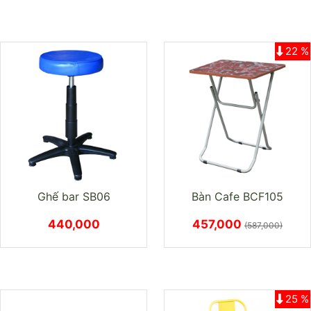
22 %
Ghế bar SB06
Bàn Cafe BCF105
440,000
457,000
(587,000)
25 %