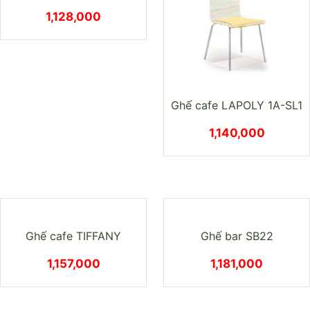
Ghế bar HPGL16
1,050,000
GHẾ BAR SB32
1,073,000
Bàn 3TT0129-06P