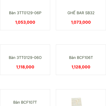
Bàn cafe B42
Ghế HAL WOOD
1,018,000
1,030,000
Ghế bar đệm nhựa SB35
1,047,000