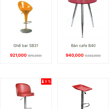
Ghế bar SB31
Bàn cafe B40
921,000
940,000
(970,000)
(1,032,000)
9 %