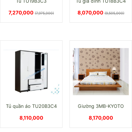
Tủ TU19B3C3
Tủ gia đình TU18B3C4
7,270,000
8,070,000
(7,975,000)
(9,505,000)
Tủ quần áo TU20B3C4
Giường 3MB-KYOTO
8,110,000
8,170,000