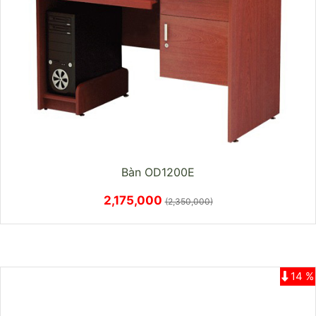
Bàn OD1200E
2,175,000
(2,350,000)
14 %