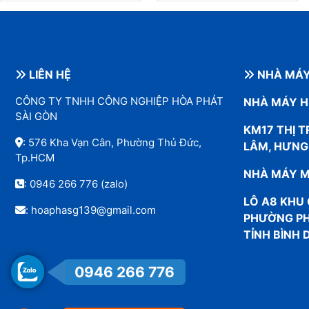
LIÊN HỆ
NHÀ MÁ
CÔNG TY TNHH CÔNG NGHIỆP HÒA PHÁT
NHÀ MÁY H
SÀI GÒN
KM17 THỊ 
: 576 Kha Vạn Cân, Phường Thủ Đức,
LÂM, HƯNG
Tp.HCM
NHÀ MÁY M
:
0946 266 776
(zalo)
LÔ A8 KHU 
: hoaphasg139@gmail.com
PHƯỜNG PH
TỈNH BÌNH
0946 266 776