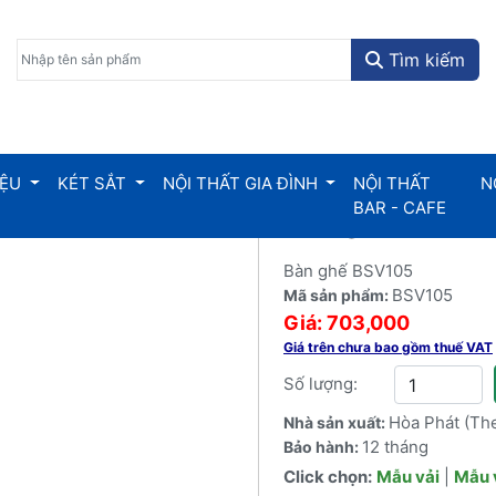
Tìm kiếm
IỆU
KÉT SẮT
NỘI THẤT GIA ĐÌNH
NỘI THẤT
N
BAR - CAFE
Bàn ghế BSV10
Bàn ghế BSV105
BSV105
Mã sản phẩm:
Giá: 703,000
Giá trên chưa bao gồm thuế VAT
Số lượng:
Hòa Phát (Th
Nhà sản xuất:
12 tháng
Bảo hành:
Click chọn:
Mẫu vải
|
Mẫu 