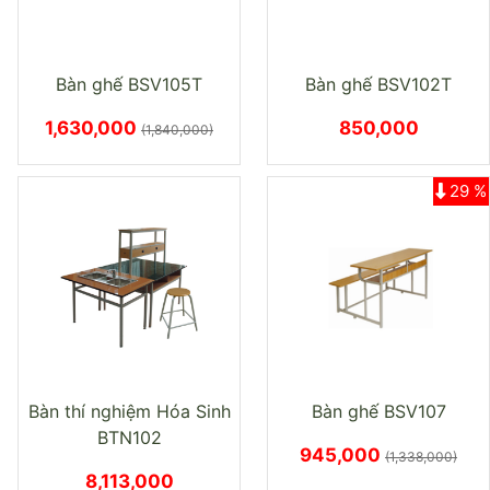
Bàn ghế BSV105T
Bàn ghế BSV102T
1,630,000
850,000
(1,840,000)
29 %
Bàn thí nghiệm Hóa Sinh
Bàn ghế BSV107
BTN102
945,000
(1,338,000)
8,113,000