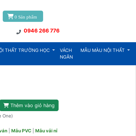
0
Sản phẩm
0946 266 776
ỘI THẤT TRƯỜNG HỌC
VÁCH
MẪU MÀU NỘI THẤT
NGĂN
5
Thêm vào giỏ hàng
e One)
ván
|
Mẫu PVC
|
Mẫu vải nỉ