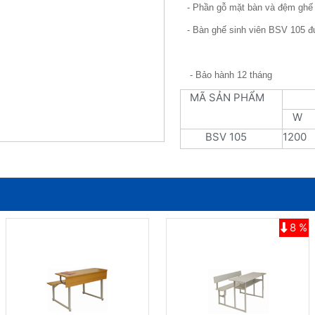
- Phần gỗ mặt bàn và đệm gh
- Bàn ghế sinh viên BSV 105 đ
- Bảo hành 12 tháng
MÃ SẢN PHẨM
W
BSV 105
1200
8 %