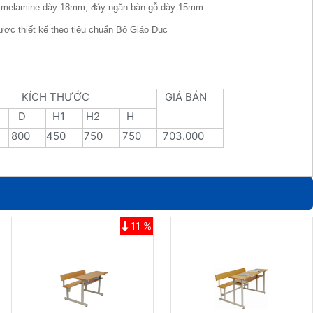
ế melamine dày 18mm, đáy ngăn bàn gỗ dày 15mm
ược thiết kế theo tiêu chuẩn Bộ Giáo Dục
KÍCH THƯỚC
GIÁ BÁN
D
H1
H2
H
800
450
750
750
703.000
11 %