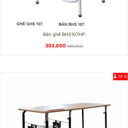
Bàn ghế BHS107HP
393,000
(665,000)
29 %